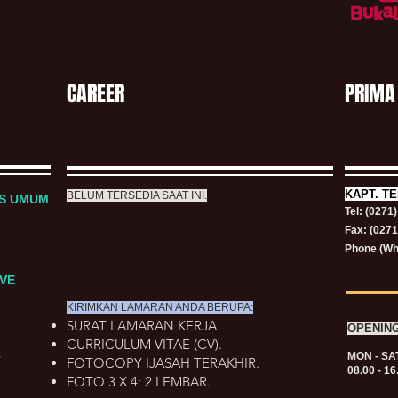
CAREER
PRIMA
KAPT.
TE
BELUM TERSEDIA SAAT INI.
RS UMUM
Tel: (0271
Fax: (027
Phone (Wh
VE
KIRIMKAN LAMARAN ANDA BERUPA:
SURAT LAMARAN KERJA
OPENIN
CURRICULUM VITAE (CV).
MON - SA
T
FOTOCOPY IJASAH TERAKHIR.
08.00 - 16
FOTO 3 X 4: 2 LEMBAR.