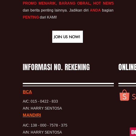
PROMO MENARIK, BARANG OBRAL, HOT NEWS
dan berita penting lainnya. Jadikan diri
ANDA
bagian
PENTING
dari KAMI!
JOIN US NOW!
INFORMASI NO. REKENING
ONLIN
BCA
A/C: 015 - 0422 - 833
A/N: HARRY SENTOSA
MANDIRI
A/C: 138 - 000 - 7578 - 375
A/N: HARRY SENTOSA