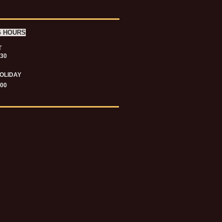
G HOURS
T
.30
OLIDAY
.00