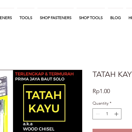
TENERS
TOOLS
SHOP FASTENERS
SHOP TOOLS
BLOG
H
TATAH KAY
Price
Rp1.00
Quantity
*