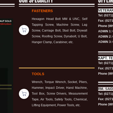
OUR SPECIALITY
OFFLI
VETERA
FASTENERS
Tel: (0271
Hexagon Head Bolt MM & UNC, Self
Fax: (027
Tapping Screw, Machine Screw, Lag
Phone (Wh
Screw, Carriage Bolt, Stud Bolt, Drywall
ADMIN 1: 
Screw, Roofing Screw, Dynabolt, U Bolt,
ADMIN 2: 
ADMIN 3: 
Hanger Clamp, Carabiner, etc.
KAPT.
TE
Tel: (0271
Fax: (027
TOOLS
Phone (Wh
Wrench, Torque Wrench, Socket, Pliers,
Hammer, Impact Driver, Hand Machine,
RM. SAID
Tool Box, Screw Drivers, Measurement
Tel: (0271
Fax: (027
Tape, Air Tools, Safety Tools, Chemical,
Phone (Wh
Lifting Equipment, Power Tools, etc.