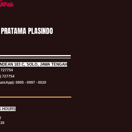
 PRATAMA PLASINDO
NDEAN 183 C, SOLO, JAWA TENGAH
) 727754
1) 727754
atsApp): 0895 - 0997 - 0020
G HOURS
T
.30