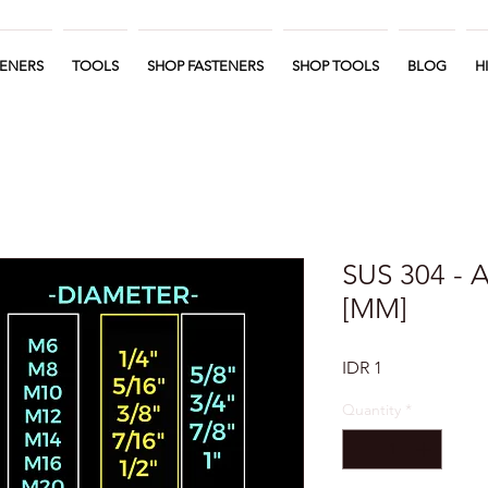
TENERS
TOOLS
SHOP FASTENERS
SHOP TOOLS
BLOG
H
SUS 304 - 
[MM]
Price
IDR 1
Quantity
*