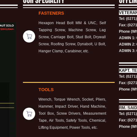
OUR SPECIALITY
OFFLI
VETERA
FASTENERS
Tel: (0271
Hexagon Head Bolt MM & UNC, Self
Fax: (027
Tapping Screw, Machine Screw, Lag
Phone (Wh
Screw, Carriage Bolt, Stud Bolt, Drywall
ADMIN 1: 
Screw, Roofing Screw, Dynabolt, U Bolt,
ADMIN 2: 
ADMIN 3: 
Hanger Clamp, Carabiner, etc.
KAPT.
TE
Tel: (0271
Fax: (027
TOOLS
Phone (Wh
Wrench, Torque Wrench, Socket, Pliers,
Hammer, Impact Driver, Hand Machine,
RM. SAID
Tool Box, Screw Drivers, Measurement
Tel: (0271
Fax: (027
Tape, Air Tools, Safety Tools, Chemical,
Phone (Wh
Lifting Equipment, Power Tools, etc.