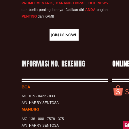
PROMO MENARIK, BARANG OBRAL, HOT NEWS
dan berita penting lainnya. Jadikan diri
ANDA
bagian
PENTING
dari KAMI!
JOIN US NOW!
INFORMASI NO. REKENING
ONLIN
BCA
A/C: 015 - 0422 - 833
A/N: HARRY SENTOSA
MANDIRI
A/C: 138 - 000 - 7578 - 375
A/N: HARRY SENTOSA