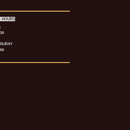
G HOURS
T
.30
OLIDAY
.00