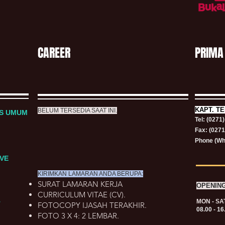
CAREER
PRIMA
KAPT.
TE
BELUM TERSEDIA SAAT INI.
RS UMUM
Tel: (0271
Fax: (027
Phone (Wh
VE
KIRIMKAN LAMARAN ANDA BERUPA:
SURAT LAMARAN KERJA
OPENIN
CURRICULUM VITAE (CV).
MON - SA
T
FOTOCOPY IJASAH TERAKHIR.
08.00 - 16
FOTO 3 X 4: 2 LEMBAR.