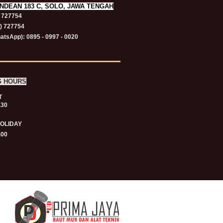
NDEAN 183 C, SOLO, JAWA TENGAH
) 727754
1) 727754
atsApp): 0895 - 0997 - 0020
G HOURS
T
.30
HOLIDAY
.00