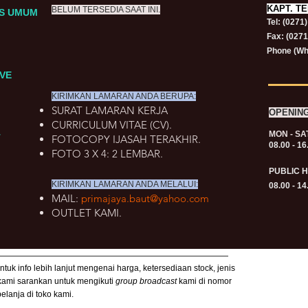
KAPT.
TE
BELUM TERSEDIA SAAT INI.
RS UMUM
Tel: (0271
Fax: (027
Phone (Wh
VE
KIRIMKAN LAMARAN ANDA BERUPA:
SURAT LAMARAN KERJA
OPENIN
CURRICULUM VITAE (CV).
MON - SA
T
FOTOCOPY IJASAH TERAKHIR.
08.00 - 16
FOTO 3 X 4: 2 LEMBAR.
PUBLIC 
KIRIMKAN LAMARAN ANDA MELALUI:
08.00 - 14
MAIL:
primajaya.baut@yahoo.com
OUTLET KAMI.
uk info lebih lanjut mengenai harga, ketersediaan stock, jenis
 kami sarankan untuk mengikuti
group broadcast
kami di nomor
lanja di toko kami.