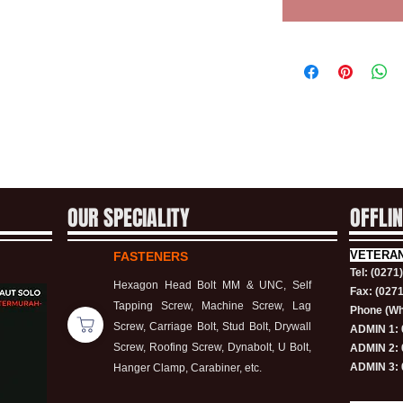
OUR SPECIALITY
OFFLI
VETERA
FASTENERS
Tel: (0271
Hexagon Head Bolt MM & UNC, Self
Fax: (027
Tapping Screw, Machine Screw, Lag
Phone (Wh
Screw, Carriage Bolt, Stud Bolt, Drywall
ADMIN 1: 
Screw, Roofing Screw, Dynabolt, U Bolt,
ADMIN 2: 
ADMIN 3: 
Hanger Clamp, Carabiner, etc.