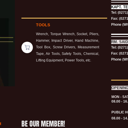
KAPT.
TE
Tel: (0271
Fax: (027
TOOLS
Phone (Wh
Wrench, Torque Wrench, Socket, Pliers,
Hammer, Impact Driver, Hand Machine,
RM. SAID
Tool Box, Screw Drivers, Measurement
Tel: (0271
Fax: (027
Tape, Air Tools, Safety Tools, Chemical,
Phone (Wh
Lifting Equipment, Power Tools, etc.
OPENIN
MON - SA
08.00 - 16
PUBLIC H
08.00 - 14
BE OUR MEMBER!
H