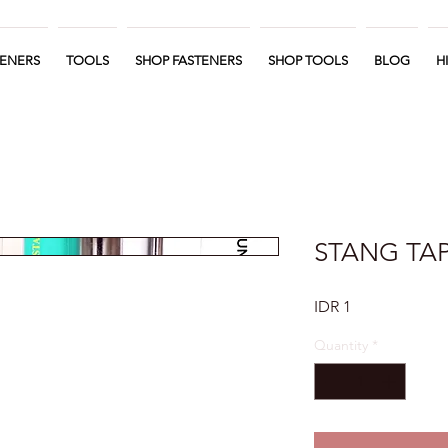
TENERS
TOOLS
SHOP FASTENERS
SHOP TOOLS
BLOG
H
STANG TAP
Price
IDR 1
Quantity
*