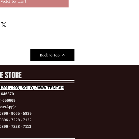
Add to Cart
Back to Top
NE STORE
N
201 - 203, SOLO, JAWA TENGAH
) 646370
1) 656669
atsApp):
0896 - 9065 - 5839
0896 - 7228 - 7132
0896 - 7228 - 7113