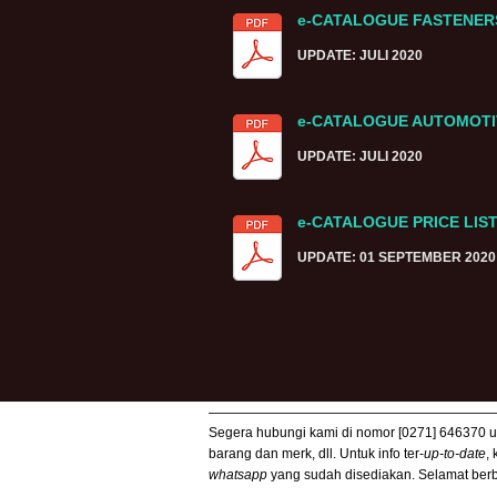
e-CATALOGUE FASTENE
UPDATE: JULI 2020
e-CATALOGUE AUTOMOTI
UPDATE: JULI 2020
e-CATALOGUE PRICE LIS
UPDATE: 01 SEPTEMBER 2020
Segera hubungi kami di nomor [0271] 646370 unt
barang dan merk, dll. Untuk info ter-
up-to-date
,
whatsapp
yang sudah disediakan. Selamat berbe