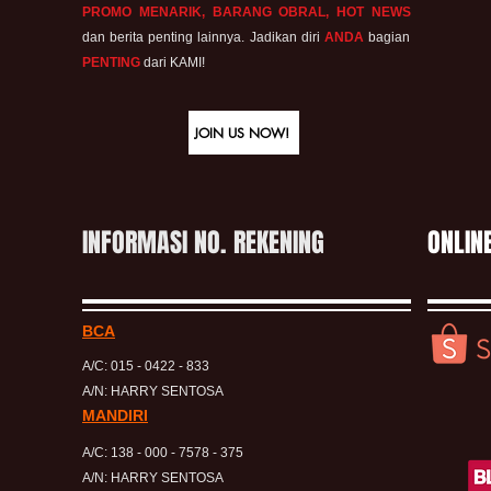
PROMO MENARIK, BARANG OBRAL, HOT NEWS
dan berita penting lainnya. Jadikan diri
ANDA
bagian
PENTING
dari KAMI!
JOIN US NOW!
INFORMASI NO. REKENING
ONLIN
BCA
A/C: 015 - 0422 - 833
A/N: HARRY SENTOSA
MANDIRI
A/C: 138 - 000 - 7578 - 375
A/N: HARRY SENTOSA