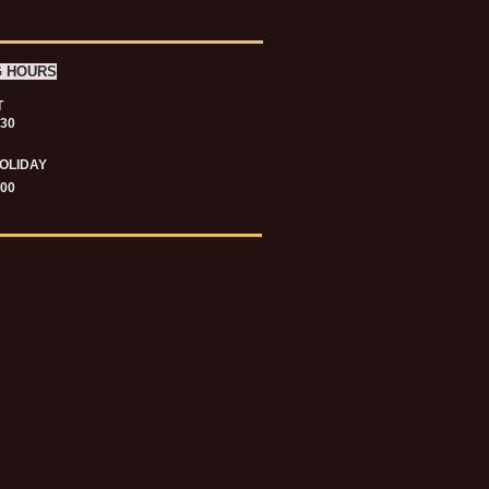
G HOURS
T
.30
OLIDAY
.00