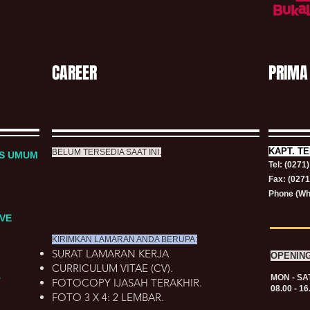
CAREER
PRIMA
KAPT.
TE
BELUM TERSEDIA SAAT INI.
RS UMUM
Tel: (0271
Fax: (027
Phone (Wh
VE
KIRIMKAN LAMARAN ANDA BERUPA:
SURAT LAMARAN KERJA
OPENIN
CURRICULUM VITAE (CV).
MON - SA
T
FOTOCOPY IJASAH TERAKHIR.
08.00 - 16
FOTO 3 X 4: 2 LEMBAR.