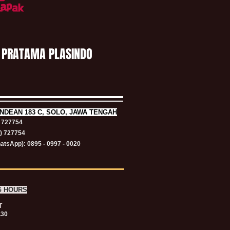
 PRATAMA PLASINDO
NDEAN 183 C, SOLO, JAWA TENGAH
) 727754
1) 727754
atsApp): 0895 - 0997 - 0020
G HOURS
T
.30