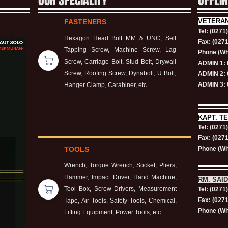
OUR SPECIALITY
OFFLI
VETERA
FASTENERS
Tel: (0271
Hexagon Head Bolt MM & UNC, Self
Fax: (027
Tapping Screw, Machine Screw, Lag
Phone (Wh
Screw, Carriage Bolt, Stud Bolt, Drywall
ADMIN 1: 
Screw, Roofing Screw, Dynabolt, U Bolt,
ADMIN 2: 
ADMIN 3: 
Hanger Clamp, Carabiner, etc.
KAPT.
TE
Tel: (0271
Fax: (027
TOOLS
Phone (Wh
Wrench, Torque Wrench, Socket, Pliers,
Hammer, Impact Driver, Hand Machine,
RM. SAID
Tool Box, Screw Drivers, Measurement
Tel: (0271
Fax: (027
Tape, Air Tools, Safety Tools, Chemical,
Phone (Wh
Lifting Equipment, Power Tools, etc.