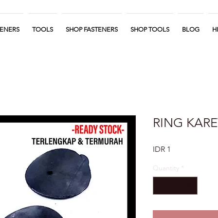
TENERS
TOOLS
SHOP FASTENERS
SHOP TOOLS
BLOG
H
RING KARE
Price
IDR 1
Quantity
*