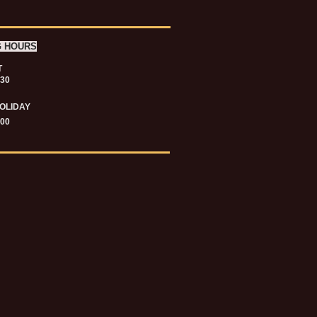
G HOURS
T
.30
OLIDAY
.00