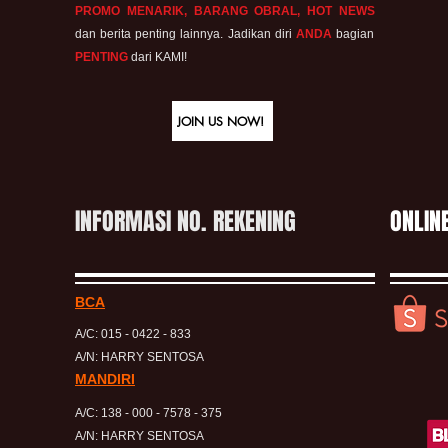
PROMO MENARIK, BARANG OBRAL, HOT NEWS
dan berita penting lainnya. Jadikan diri
ANDA
bagian
PENTING
dari KAMI!
JOIN US NOW!
INFORMASI NO. REKENING
ONLIN
BCA
A/C: 015 - 0422 - 833
A/N: HARRY SENTOSA
MANDIRI
A/C: 138 - 000 - 7578 - 375
A/N: HARRY SENTOSA