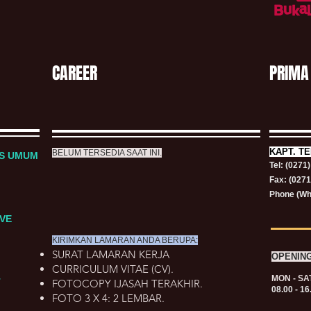
CAREER
PRIMA
KAPT.
TE
BELUM TERSEDIA SAAT INI.
RS UMUM
Tel: (0271
Fax: (027
Phone (Wh
VE
KIRIMKAN LAMARAN ANDA BERUPA:
SURAT LAMARAN KERJA
OPENIN
CURRICULUM VITAE (CV).
MON - SA
T
FOTOCOPY IJASAH TERAKHIR.
08.00 - 16
FOTO 3 X 4: 2 LEMBAR.