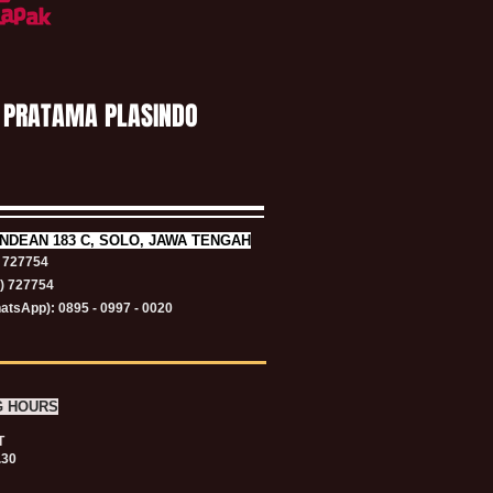
 PRATAMA PLASINDO
NDEAN 183 C, SOLO, JAWA TENGAH
) 727754
1) 727754
atsApp): 0895 - 0997 - 0020
G HOURS
T
.30