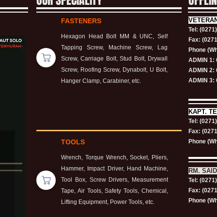
OUR SPECIALITY
OFFLI
VETERA
FASTENERS
Tel: (0271
Hexagon Head Bolt MM & UNC, Self
Fax: (027
Tapping Screw, Machine Screw, Lag
Phone (Wh
Screw, Carriage Bolt, Stud Bolt, Drywall
ADMIN 1: 
Screw, Roofing Screw, Dynabolt, U Bolt,
ADMIN 2: 
ADMIN 3: 
Hanger Clamp, Carabiner, etc.
KAPT.
TE
Tel: (0271
Fax: (027
TOOLS
Phone (Wh
Wrench, Torque Wrench, Socket, Pliers,
Hammer, Impact Driver, Hand Machine,
RM. SAID
Tool Box, Screw Drivers, Measurement
Tel: (0271
Fax: (027
Tape, Air Tools, Safety Tools, Chemical,
Phone (Wh
Lifting Equipment, Power Tools, etc.