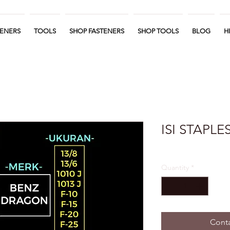
TENERS
TOOLS
SHOP FASTENERS
SHOP TOOLS
BLOG
H
ISI STAPLE
Quantity
*
Conta