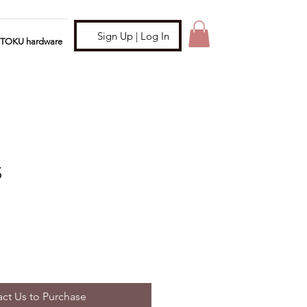
Sign Up | Log In
ITOKU hardware
S
ct Us to Purchase