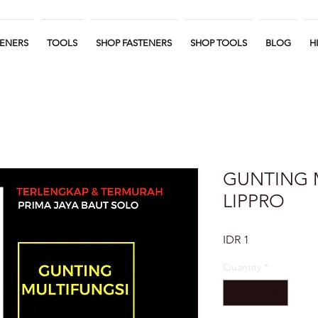
TENERS
TOOLS
SHOP FASTENERS
SHOP TOOLS
BLOG
H
GUNTING 
LIPPRO
Price
IDR 1
Quantity
*