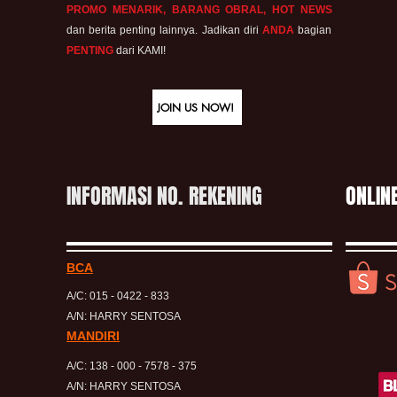
PROMO MENARIK, BARANG OBRAL, HOT NEWS
dan berita penting lainnya. Jadikan diri
ANDA
bagian
PENTING
dari KAMI!
JOIN US NOW!
INFORMASI NO. REKENING
ONLIN
BCA
A/C: 015 - 0422 - 833
A/N: HARRY SENTOSA
MANDIRI
A/C: 138 - 000 - 7578 - 375
A/N: HARRY SENTOSA