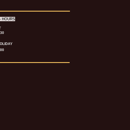
G HOURS
T
.30
OLIDAY
.00