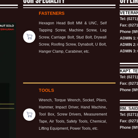
OUR SPECIALITY
OFFLI
VETERA
FASTENERS
Tel: (0271
Hexagon Head Bolt MM & UNC, Self
Fax: (027
Tapping Screw, Machine Screw, Lag
Phone (Wh
Screw, Carriage Bolt, Stud Bolt, Drywall
ADMIN 1: 
Screw, Roofing Screw, Dynabolt, U Bolt,
ADMIN 2: 
ADMIN 3: 
Hanger Clamp, Carabiner, etc.
KAPT.
TE
Tel: (0271
Fax: (027
TOOLS
Phone (Wh
Wrench, Torque Wrench, Socket, Pliers,
Hammer, Impact Driver, Hand Machine,
RM. SAID
Tool Box, Screw Drivers, Measurement
Tel: (0271
Fax: (027
Tape, Air Tools, Safety Tools, Chemical,
Phone (Wh
Lifting Equipment, Power Tools, etc.