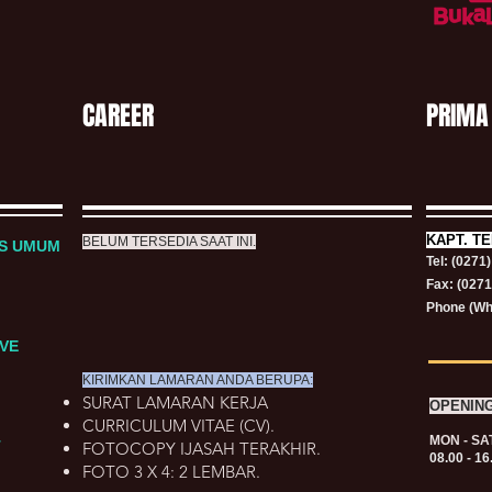
CAREER
PRIMA
KAPT.
TE
BELUM TERSEDIA SAAT INI.
RS UMUM
Tel: (0271
Fax: (027
Phone (Wh
VE
KIRIMKAN LAMARAN ANDA BERUPA:
SURAT LAMARAN KERJA
OPENIN
CURRICULUM VITAE (CV).
MON - SA
T
FOTOCOPY IJASAH TERAKHIR.
08.00 - 16
FOTO 3 X 4: 2 LEMBAR.