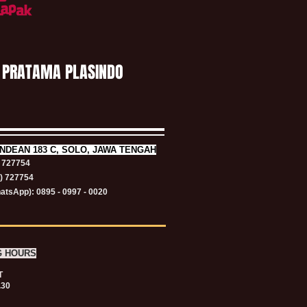
 PRATAMA PLASINDO
NDEAN 183 C, SOLO, JAWA TENGAH
) 727754
1) 727754
atsApp): 0895 - 0997 - 0020
G HOURS
T
.30