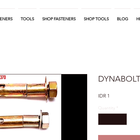
TENERS
TOOLS
SHOP FASTENERS
SHOP TOOLS
BLOG
H
DYNABOLT
Price
IDR 1
Quantity
*