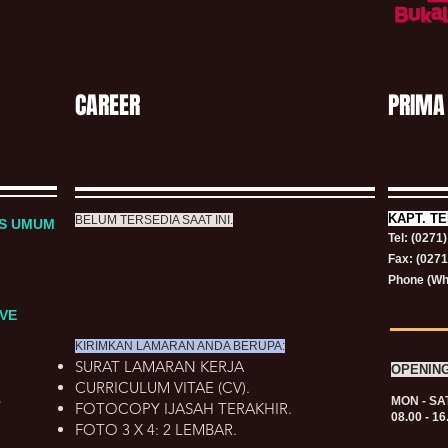
CAREER
PRIMA
KAPT.
TE
BELUM TERSEDIA SAAT INI.
RS UMUM
Tel: (0271
Fax: (027
Phone (Wh
VE
KIRIMKAN LAMARAN ANDA BERUPA:
SURAT LAMARAN KERJA
OPENIN
CURRICULUM VITAE (CV).
MON - SA
T
FOTOCOPY IJASAH TERAKHIR.
08.00 - 16
FOTO 3 X 4: 2 LEMBAR.