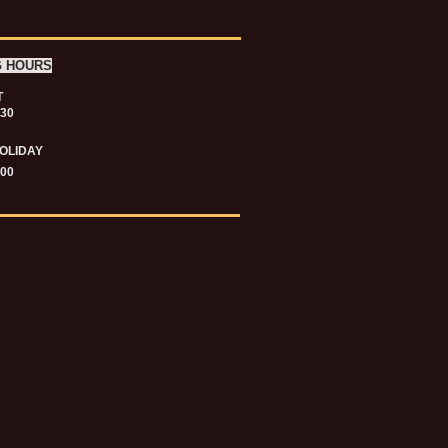
G HOURS
T
.30
OLIDAY
.00