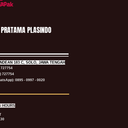
 PRATAMA PLASINDO
NDEAN 183 C, SOLO, JAWA TENGAH
) 727754
1) 727754
atsApp): 0895 - 0997 - 0020
G HOURS
T
.30