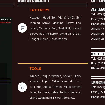
OUR SPECIALITY
OFFLI
VETERA
FASTENERS
Tel: (0271
Hexagon Head Bolt MM & UNC, Self
Fax: (027
Tapping Screw, Machine Screw, Lag
Phone (Wh
Screw, Carriage Bolt, Stud Bolt, Drywall
ADMIN 1: 
Screw, Roofing Screw, Dynabolt, U Bolt,
ADMIN 2: 
ADMIN 3: 
Hanger Clamp, Carabiner, etc.
KAPT.
TE
Tel: (0271
Fax: (027
TOOLS
Phone (Wh
Wrench, Torque Wrench, Socket, Pliers,
Hammer, Impact Driver, Hand Machine,
RM. SAID
Tool Box, Screw Drivers, Measurement
Tel: (0271
Fax: (027
Tape, Air Tools, Safety Tools, Chemical,
Phone (Wh
Lifting Equipment, Power Tools, etc.