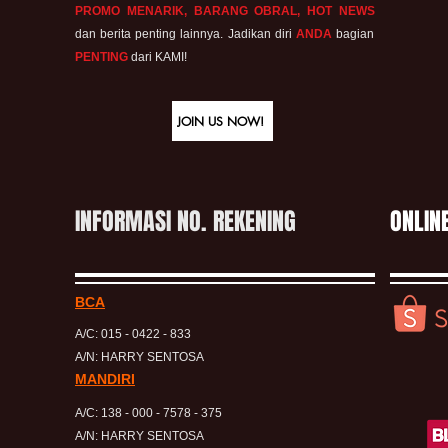
PROMO MENARIK, BARANG OBRAL, HOT NEWS
dan berita penting lainnya. Jadikan diri
ANDA
bagian
PENTING
dari KAMI!
JOIN US NOW!
INFORMASI NO. REKENING
ONLIN
BCA
A/C: 015 - 0422 - 833
A/N: HARRY SENTOSA
MANDIRI
A/C: 138 - 000 - 7578 - 375
A/N: HARRY SENTOSA