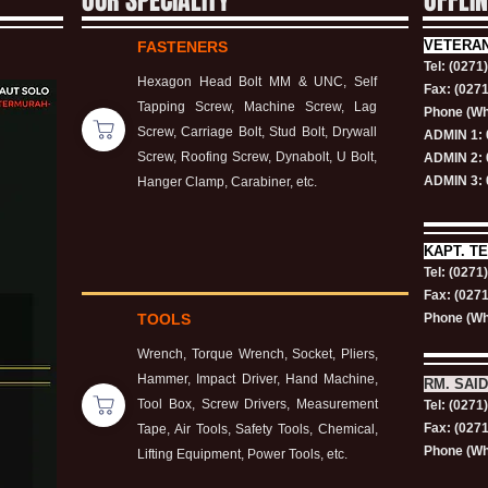
OUR SPECIALITY
OFFLI
VETERA
FASTENERS
Tel: (0271
Hexagon Head Bolt MM & UNC, Self
Fax: (027
Tapping Screw, Machine Screw, Lag
Phone (Wh
Screw, Carriage Bolt, Stud Bolt, Drywall
ADMIN 1: 
Screw, Roofing Screw, Dynabolt, U Bolt,
ADMIN 2: 
ADMIN 3: 
Hanger Clamp, Carabiner, etc.
KAPT.
TE
Tel: (0271
Fax: (027
TOOLS
Phone (Wh
Wrench, Torque Wrench, Socket, Pliers,
Hammer, Impact Driver, Hand Machine,
RM. SAID
Tool Box, Screw Drivers, Measurement
Tel: (0271
Fax: (027
Tape, Air Tools, Safety Tools, Chemical,
Phone (Wh
Lifting Equipment, Power Tools, etc.