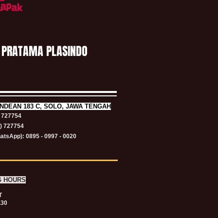
 PRATAMA PLASINDO
NDEAN 183 C, SOLO, JAWA TENGAH
) 727754
1) 727754
atsApp): 0895 - 0997 - 0020
G HOURS
T
.30