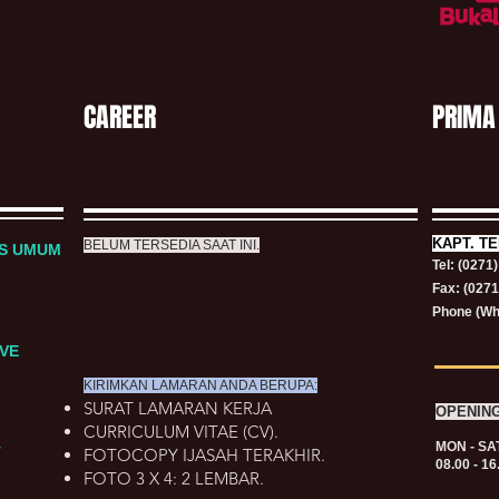
CAREER
PRIMA
KAPT.
TE
BELUM TERSEDIA SAAT INI.
RS UMUM
Tel: (0271
Fax: (027
Phone (Wh
VE
KIRIMKAN LAMARAN ANDA BERUPA:
SURAT LAMARAN KERJA
OPENIN
CURRICULUM VITAE (CV).
MON - SA
T
FOTOCOPY IJASAH TERAKHIR.
08.00 - 16
FOTO 3 X 4: 2 LEMBAR.