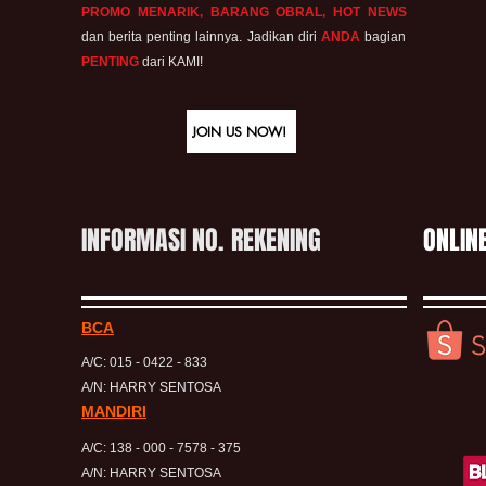
PROMO MENARIK, BARANG OBRAL, HOT NEWS
dan berita penting lainnya. Jadikan diri
ANDA
bagian
PENTING
dari KAMI!
JOIN US NOW!
INFORMASI NO. REKENING
ONLIN
BCA
A/C: 015 - 0422 - 833
A/N: HARRY SENTOSA
MANDIRI
A/C: 138 - 000 - 7578 - 375
A/N: HARRY SENTOSA