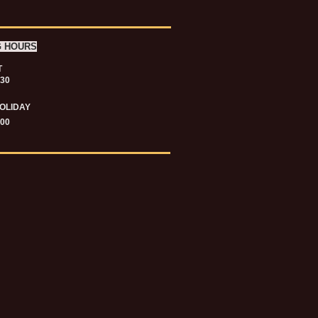
G HOURS
T
.30
OLIDAY
.00