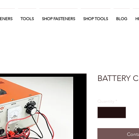
TENERS
TOOLS
SHOP FASTENERS
SHOP TOOLS
BLOG
H
BATTERY C
Quantity
*
Conta